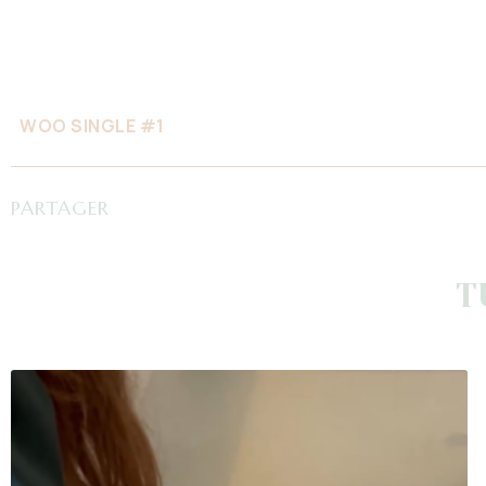
WOO SINGLE #1
PARTAGER
T