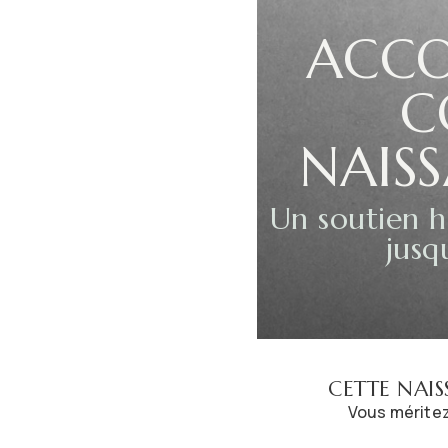
ACC
C
NAIS
Un soutien h
jusq
CETTE NAIS
Vous méritez