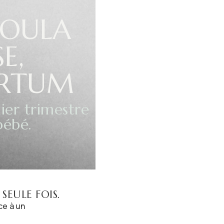
OULA
E,
ARTUM
ier trimestre
bébé.
SEULE FOIS.
ce à un