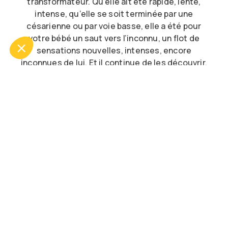
transformateur. Qu’elle ait été rapide, lente,
intense, qu’elle se soit terminée par une
césarienne ou par voie basse, elle a été pour
votre bébé un saut vers l’inconnu, un flot de
sensations nouvelles, intenses, encore
inconnues de lui. Et il continue de les découvrir,
chaque jour.
Ce bain rituel s’inscrit dans cette continuité entre
deux mondes : celui qu’il vient de quitter et celui
qu’il explore depuis peu. Dans l’eau chaude et
enveloppante, il retrouve des sensations
familières : le mouvement, la chaleur, le
flottement — qui lui permettent de traverser
cette transition en douceur, à son rythme, en
sécurité.
Un espace pour poser le voyage. Pour souffler.
Pour arriver vraiment.