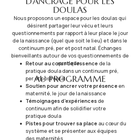
D'ANCRAGE POUR LES
DOULAS
Nous proposons un espace pour les doulas qui
désirent partager leur vécu et leurs
questionnements par rapport à leur place le jour
de la naissance (quel que soit le lieu) et dans le
continuum pré, per et post natal. Échanges
bienveillants autour de vos questionnements de
pratique.
Retour au cœur de l’essence
de la
pratique doula dans un continuum pré,
AU PROGRAMME
per et post natal
Soutien pour ancrer votre présence
en
maternité, le jour de la naissance
Témoignages d’expériences
de
continuum afin de solidifier votre
pratique doula
Pistes pour trouver sa place
au cœur du
système et se présenter aux équipes
des maternités