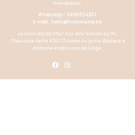
ménopause.
Whatsapp : 0498254257
E-mail : hello@holiemama.be
Je vous reçois chez Aux dou’Soeurs au 94,
Chaussée Verte 4367 Crisnée ou je me déplace à
domicile en province de Liège.
ADRESSE
Je vous reçois chez Aux Dou’Soeurs
94, Chaussée verte