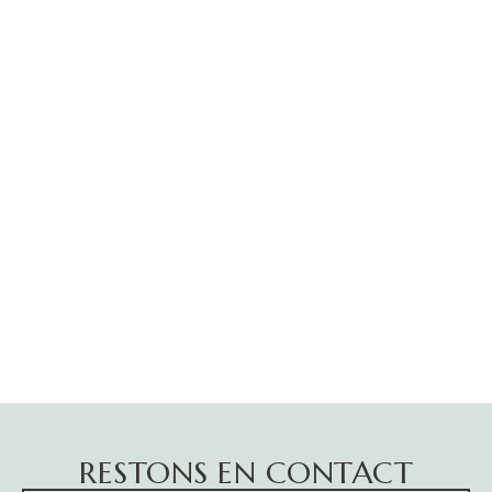
4367 Crisnée
TÉL.
+32 498 254 257
HORAIRES
Sur rendez-vous
RESTONS EN CONTACT