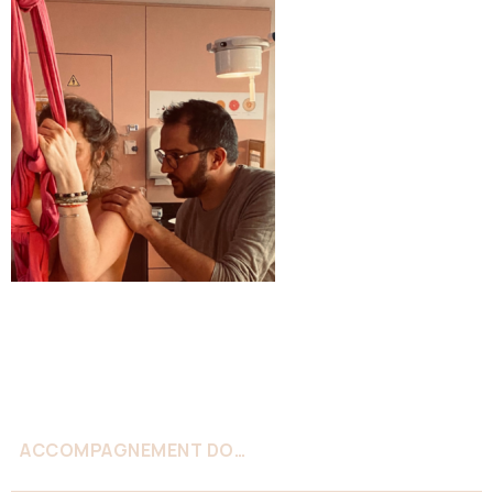
ACCOMPAGNEMENT DOULA POST-PARTUM LIÈGE — SOUTIEN MATRESCENCE ET NOUVEAU-NÉ